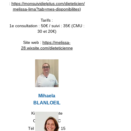
:
https://monsuividietplus.com/dieteticien/
melissa-lima?tab=mes-disponibilites
)
Tarifs :
1e consultation : 50€ / suivi : 35€ (CMU :
30 et 20€)
Site web :
https://melissa-
28.wixsite.com/dieteticienne
Mihaela
BLANLOEIL
Kinésithérapeute
Cabinet 6 RDC
Tél :
02 37 44 57 15