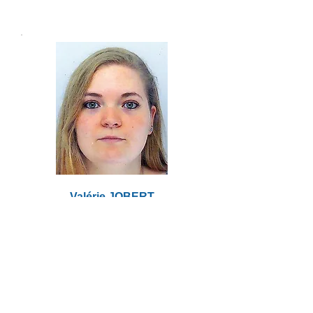
Valérie JOBERT
Ostéopathe
Cabinet 6 RDC
Ostéopathe D.O
Périnatalité
Massages de bien être
Séance : 60 €