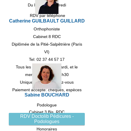
Du lundi au vendredi
RDV par téléphone
Catherine GUILBAULT GUILLARD
Orthophoniste
Cabinet 8 RDC
Diplômée de la Pitié-Salpêtrière (Paris
VI)
Tel:
02 37 44 57 17
Tous les jours, sauf le mardi, et le
mercredi jusqu'à 16h30
Uniquement sur rendez-vous
Paiement accepté: chèques, espèces
Sabine BOUCHARD
Podologue
Cabinet 3 Bis, RDC
RDV Doctolib Pédicures -
Podologues
Diplômée D.E
Honoraires